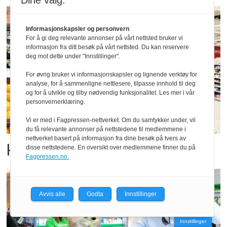
Dine valg:
Informasjonskapsler og personvern
For å gi deg relevante annonser på vårt nettsted bruker vi
informasjon fra ditt besøk på vårt nettsted. Du kan reservere
deg mot dette under "Innstillinger".
For øvrig bruker vi informasjonskapsler og lignende verktøy for
analyse, for å sammenligne nettlesere, tilpasse innhold til deg
og for å utvikle og tilby nødvendig funksjonalitet. Les mer i vår
personvernerklæring.
Vi er med i Fagpressen-nettverket. Om du samtykker under, vil
du få relevante annonser på nettstedene til medlemmene i
nettverket basert på informasjon fra dine besøk på tvers av
Har jobbet halve livet i Spar
disse nettstedene. En oversikt over medlemmene finner du på
Fagpressen.no.
Avvis alle
Godta
Innstillinger
Innstillinger