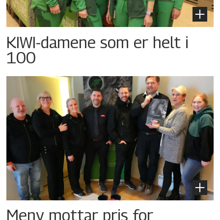
KIWI-damene som er helt i
100
Meny mottar pris for