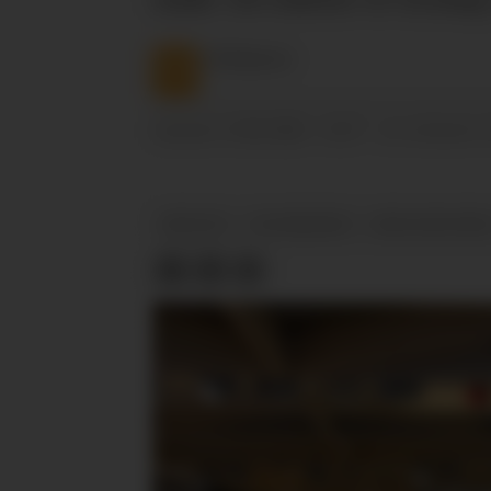
NTB
Nyheter
13.05.2026 - 10:27
PUBLISERT
SIST OPPDATERT
ØKOLOGI
KOLONIHAGEN
ØKOLOGISK MEL