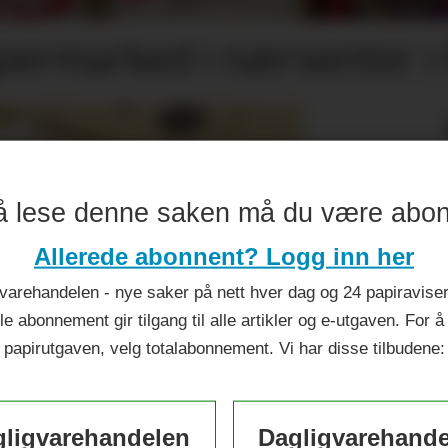
permarked i nærsenter i 
å lese denne saken må du være abo
Allerede abonnent? Logg inn her
varehandelen - nye saker på nett hver dag og 24 papiraviser 
le abonnement gir tilgang til alle artikler og e-utgaven. For å
papirutgaven, velg totalabonnement. Vi har disse tilbudene:
ligvarehandelen
Dagligvarehand