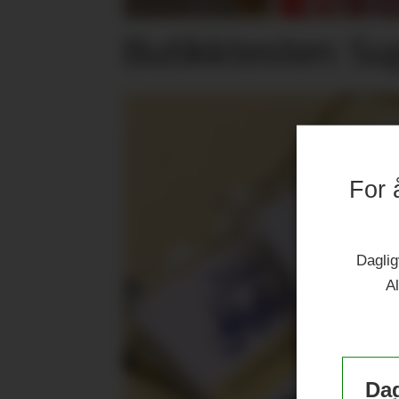
Butikktesten: Su
For 
Daglig
Al
Dag