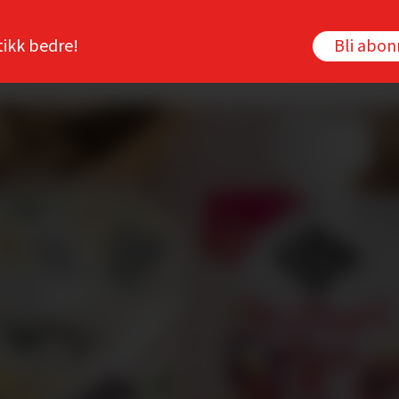
tikk bedre!
Bli abo