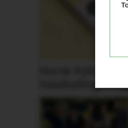
T
Norsk Kylling la
halalkylling­påleg