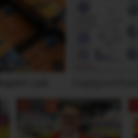
Dagligvarefasi
port i juli
M