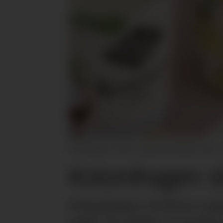
Kolonihagen vil flytte yoghurtproduksjon hjem til 
Kolonihagen sl
Kolonihagen vil flytte yog
melk. De støtter et forsla