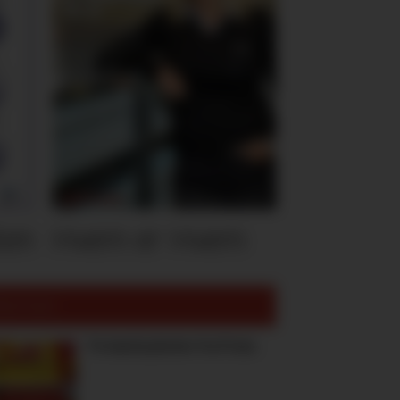
ten
Hvem er Hvem
est lest:
To høstnyheter fra Freia