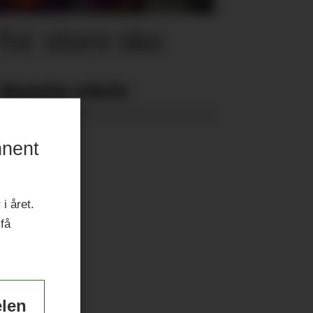
for store sko
Nyeste eAvis:
nnent
i året.
 få
elen