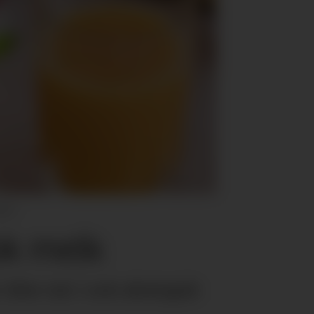
agen
ok melk
 ikke tak i nok økologisk