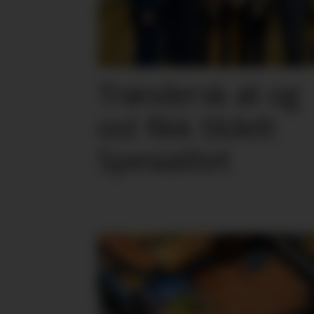
Trøndersk øl og
ost fikk tildelt
Spesialitet