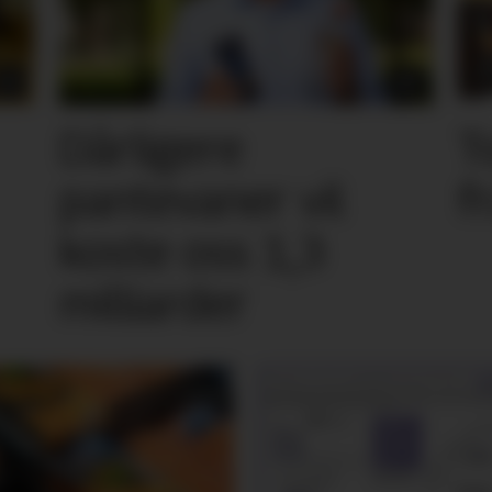
Dårligere
T
pantevaner vil
f
koste oss 1,3
milliarder