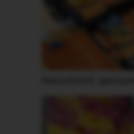
Rekordsterk sjømateks