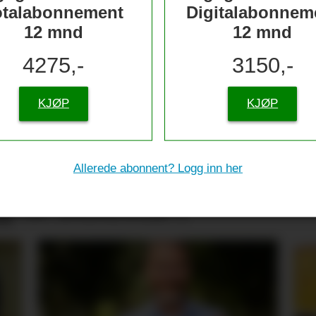
otalabonnement
Digitalabonnem
12 mnd
12 mnd
4275,-
3150,-
KJØP
KJØP
nserer
Allerede abonnent? Logg inn her
g til skolestart