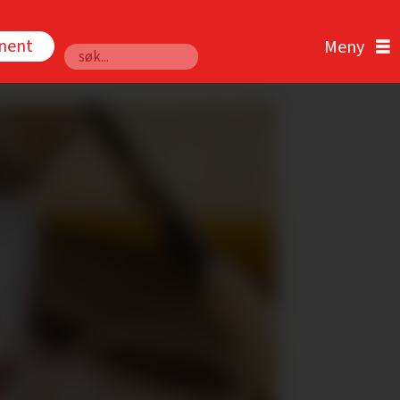
nnent
Søk