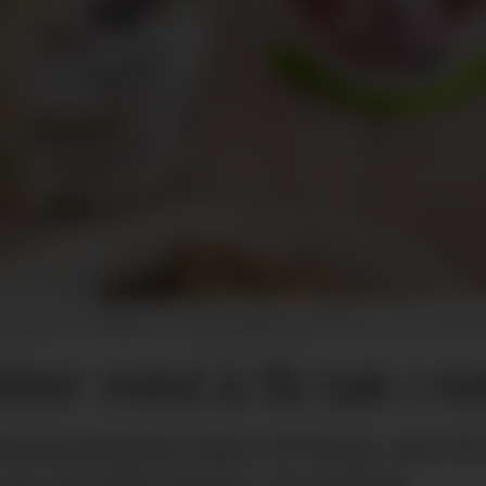
Norge, men får ikke tak i nok økologisk melk. Ill. foto.
Kolonih
iter med å få tak i n
hurtproduksjon hjem til Norge, men får
g om noe økte kvoter i en periode.