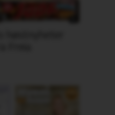
o høstnyheter
ra Freia