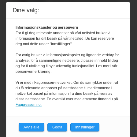
Kolonihagens norske
Dine valg:
yoghurt: Trues av
melkemangel
Informasjonskapsler og personvern
For å gi deg relevante annonser på vårt nettsted bruker vi
Marit Kolby vant
informasjon fra ditt besøk på vårt nettsted. Du kan reservere
Økologisk Norge sin
deg mot dette under "Innstillinger".
hederspris
For øvrig bruker vi informasjonskapsler og lignende verktøy for
analyse, for å sammenligne nettlesere, tilpasse innhold til deg
og for å utvikle og tilby nødvendig funksjonalitet. Les mer i vår
Blir enklere å velge
personvernerklæring.
økologisk i butikkhylla
Vi er med i Fagpressen-nettverket. Om du samtykker under, vil
du få relevante annonser på nettstedene til medlemmene i
nettverket basert på informasjon fra dine besøk på tvers av
Kolonihagen sliter
disse nettstedene. En oversikt over medlemmene finner du på
Fagpressen.no.
med å få tak i nok melk
Rapport: Økokundene
Avvis alle
Godta
Innstillinger