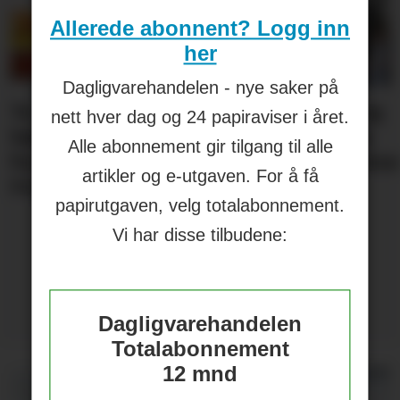
Allerede abonnent? Logg inn
her
Dagligvarehandelen - nye saker på
Knalltall
Aass vil
Brus og
Hard
nett hver dag og 24 papiraviser i året.
ter
for Açai
bli
jus fra
iste fra
Alle abonnement gir tilgang til alle
Bowl
førstevalg
Berentsen
Hansa
artikler og e-utgaven. For å få
i lite-
papirutgaven, velg totalabonnement.
segment
Vi har disse tilbudene:
Dagligvarehandelen
Totalabonnement
12 mnd